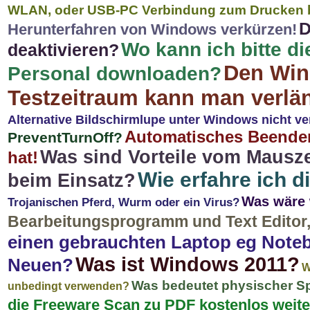
WLAN, oder USB-PC Verbindung zum Drucken bei
D
Herunterfahren von Windows verkürzen!
Wo kann ich bitte di
deaktivieren?
Den Win
Personal downloaden?
Testzeitraum kann man verlän
Alternative Bildschirmlupe unter Windows nicht 
Automatisches Beende
PreventTurnOff?
Was sind Vorteile vom Mausz
hat!
Wie erfahre ich di
beim Einsatz?
Was wäre 
Trojanischen Pferd, Wurm oder ein Virus?
Bearbeitungsprogramm und Text Editor,
einen gebrauchten Laptop eg Notebo
Was ist Windows 2011?
Neuen?
W
Was bedeutet physischer Sp
unbedingt verwenden?
die Freeware Scan zu PDF kostenlos weit