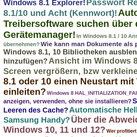
Passwort Re
Windows 8.1 Explorer!
Aut
8.1/10 und Acht (Kennwort)!
Treibersoftware suchen über 
Gerätemanager!
In Windows 8.1 / 10 An
Wie kann man Dokumente als pd
übernehmen?
Windows 8.1, 10 Bibliotheken ausblen
Ansicht im Windows 8
hinzufügen?
Screen vergrößern, bzw verklein
8.1 oder 10 einen Neustart mi
einleiten?
Windows 8 HAL_INITIALIZATION_FAILE
S
anzeigen, verwenden, ohne sie installieren?
Automatische Helli
Leeren des Cache?
Über die Abwei
Samsung Handy?
Windows 10, 11 und 12?
Wer profitier