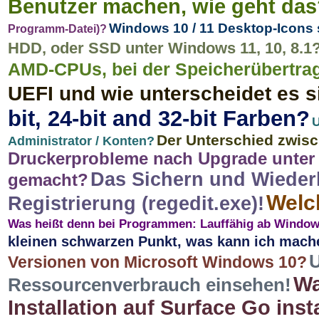
Benutzer machen, wie geht das
Windows 10 / 11 Desktop-Icons
Programm-Datei)?
HDD, oder SSD unter Windows 11, 10, 8.1
AMD-CPUs, bei der Speicherübertra
UEFI und wie unterscheidet es 
bit, 24-bit and 32-bit Farben?
U
Der Unterschied zwis
Administrator / Konten?
Druckerprobleme nach Upgrade unter 
Das Sichern und Wiederh
gemacht?
Welc
Registrierung (regedit.exe)!
Was heißt denn bei Programmen: Lauffähig ab Window
kleinen schwarzen Punkt, was kann ich mach
Versionen von Microsoft Windows 10?
Wa
Ressourcenverbrauch einsehen!
Installation auf Surface Go inst