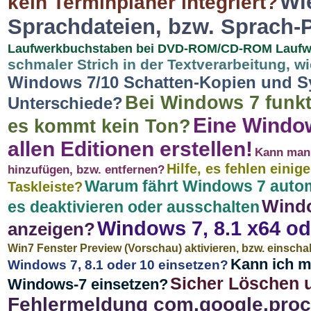
Wi
kein Terminplaner integriert?
Sprachdateien, bzw. Sprach-P
Laufwerkbuchstaben bei DVD-ROM/CD-ROM Laufw
schmaler Strich in der Textverarbeitung, 
Windows 7/10 Schatten-Kopien und S
Bei Windows 7 funkt
Unterschiede?
Eine Window
es kommt kein Ton?
allen Editionen erstellen!
Kann man
Hilfe, es fehlen eini
hinzufügen, bzw. entfernen?
Warum fährt Windows 7 auto
Taskleiste?
Windo
es deaktivieren oder ausschalten
Windows 7, 8.1 x64 od
anzeigen?
Win7 Fenster Preview (Vorschau) aktivieren, bzw. einscha
Kann ich m
Windows 7, 8.1 oder 10 einsetzen?
Sicher Löschen u
Windows-7 einsetzen?
Fehlermeldung com.google.proc