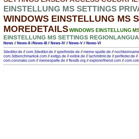
EINSTELLUNG MS SETTINGS PR
WINDOWS EINSTELLUNG MS 
MOREDETAILS
WINDOWS EINSTELLUNG MS
EINSTELLUNG MS SETTINGS REGIONLANGU
News
//
News-II
//
News-III
//
News-IV
//
News-V
//
News-VI
3deditor.de
//
com.3deditor.de
//
spielheide.de
//
meine-spalte.de
//
nochkeinname
com.3dbenchmarkok.com
//
exitgo.de
//
exitok.de
//
lachmitmir.de
//
perlfeder.de
//
com.coronako.com
//
meinespalte.de
//
flexdb.org
//
explorerfriend.com
//
com.col