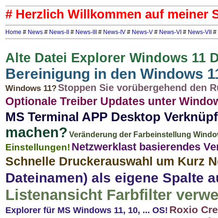
# Herzlich Willkommen auf meiner Se
Home
#
News
#
News-II
#
News-III
#
News-IV
#
News-V
#
News-VI
#
News-VII
#
Alte Datei Explorer Windows 11 
Bereinigung in den Windows 1
Stoppen Sie vorübergehend den Ru
Windows 11?
Optionale Treiber Updates unter Windo
MS Terminal APP Desktop Verknüp
machen?
Veränderung der Farbeinstellung Wind
Netzwerklast basierendes Ve
Einstellungen!
Schnelle Druckerauswahl um Kurz N
Dateinamen) als eigene Spalte 
Listenansicht Farbfilter verw
Roxio Cre
Explorer für MS Windows 11, 10, ... OS!