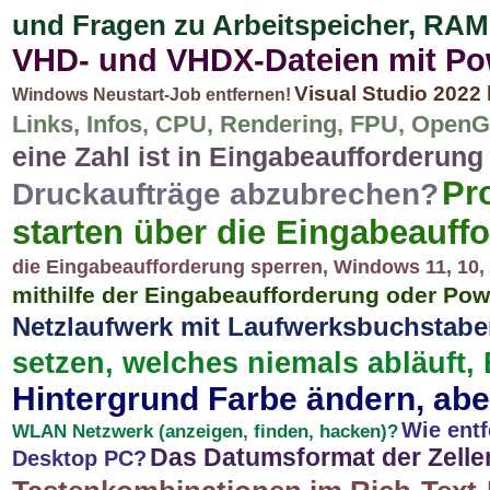
und Fragen zu Arbeitspeicher, RA
VHD- und VHDX-Dateien mit Po
Visual Studio 2022
Windows Neustart-Job entfernen!
Links, Infos, CPU, Rendering, FPU, OpenGL
eine Zahl ist in Eingabeaufforderung
Pr
Druckaufträge abzubrechen?
starten über die Eingabeauff
die Eingabeaufforderung sperren, Windows 11, 10, .
mithilfe der Eingabeaufforderung oder Pow
Netzlaufwerk mit Laufwerksbuchstabe
setzen, welches niemals abläuft, 
Hintergrund Farbe ändern, aber
Wie ent
WLAN Netzwerk (anzeigen, finden, hacken)?
Das Datumsformat der Zelle
Desktop PC?