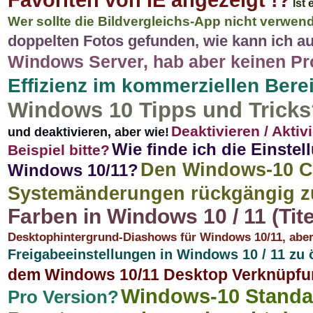
Favoriten von IE angezeigt !?
Ist
Wer sollte die Bildvergleichs-App nicht verw
doppelten Fotos gefunden, wie kann ich 
Windows Server, hab aber keinen Pr
Effizienz im kommerziellen Berei
Windows 10 Tipps und Tricks
Deaktivieren / Akti
und deaktivieren, aber wie!
Wie finde ich die Einste
Beispiel bitte?
Den Windows-10 C
Windows 10/11?
Systemänderungen rückgängig 
Farben in Windows 10 / 11 (Tit
Desktophintergrund-Diashows für Windows 10/11, abe
Freigabeeinstellungen in Windows 10 / 11 zu 
dem Windows 10/11 Desktop Verknüpfun
Windows-10 Standa
Pro Version?