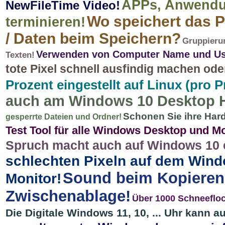
APPs, Anwendun
NewFileTime Video!
Wo speichert das 
terminieren!
/ Daten beim Speichern?
Gruppierun
Verwenden von Computer Name und Use
Texten!
tote Pixel schnell ausfindig machen ode
Prozent eingestellt auf Linux (pro 
auch am Windows 10 Desktop 
Schonen Sie ihre Har
gesperrte Dateien und Ordner!
Test Tool für alle Windows Desktop und Mo
Spruch macht auch auf Windows 10 e
schlechten Pixeln auf dem Windo
Sound beim Kopieren
Monitor!
Zwischenablage!
Über 1000 Schneeflo
Die Digitale Windows 11, 10, ... Uhr kann