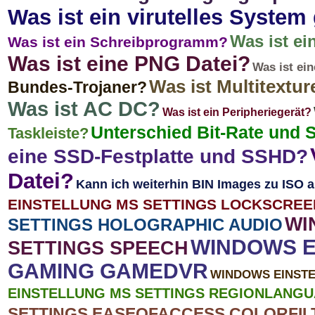
Was ist ein virutelles Syste
Was ist ei
Was ist ein Schreibprogramm?
Was ist eine PNG Datei?
Was ist ein
Was ist Multitextur
Bundes-Trojaner?
Was ist AC DC?
Was ist ein Peripheriegerät?
Unterschied Bit-Rate und 
Taskleiste?
eine SSD-Festplatte und SSHD?
Datei?
Kann ich weiterhin BIN Images zu ISO
EINSTELLUNG MS SETTINGS LOCKSCREE
WI
SETTINGS HOLOGRAPHIC AUDIO
WINDOWS E
SETTINGS SPEECH
GAMING GAMEDVR
WINDOWS EINSTE
EINSTELLUNG MS SETTINGS REGIONLANGU
SETTINGS EASEOFACCESS COLORFIL